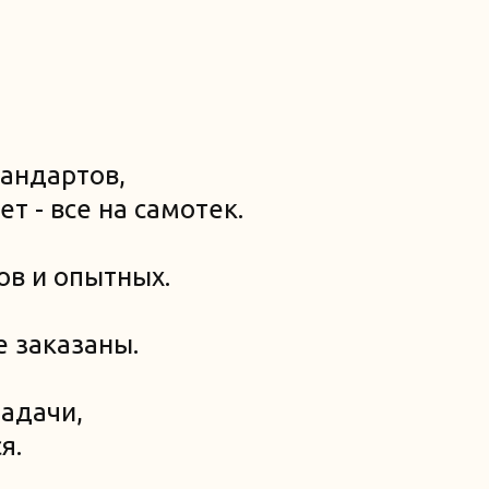
андартов,
т - все на самотек.
ов и опытных.
е заказаны.
адачи,
я.