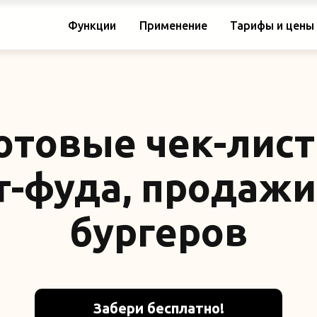
Функции
Применение
Тарифы и цены
отовые чек-лис
т-фуда, продаж
бургеров
Забери бесплатно!