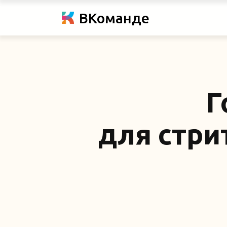
ВКоманде
Г
для стри