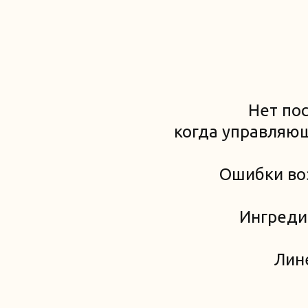
Нет по
когда управляющи
Ошибки воз
Ингредие
Лин